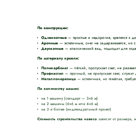
По конструкции:
Односкатные
— простые и недорогие, крепятся к до
Арочные
— эстетичные, снег не задерживается, но 
Двускатные
— классический вид, подходит для отде
По материалу кровли:
Поликарбонат
— лёгкий, пропускает свет, не ржавеет
Профнастил
— прочный, не пропускает свет, служит 
Металлочерепица
— эстетичная, но тяжёлая, требуе
По количеству машин:
на 1 машину (стандарт — 3×6 м)
на 2 машины (6×6 м или 4×6 м)
на 3 и более (индивидуальный проект)
Стоимость строительства навеса
зависит от размера, 