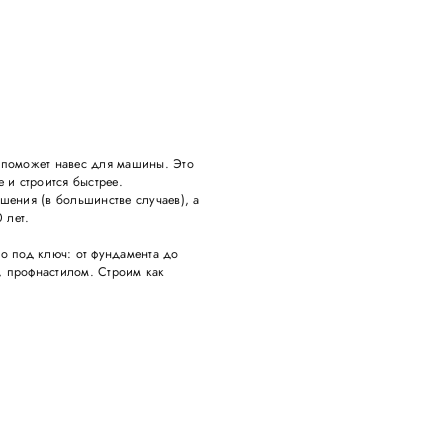
а поможет навес для машины. Это
е и строится быстрее.
шения (в большинстве случаев), а
 лет.
то под ключ: от фундамента до
, профнастилом. Строим как