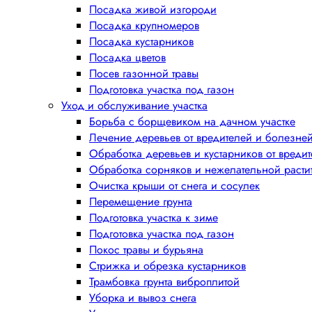
Посадка живой изгороди
Посадка крупномеров
Посадка кустарников
Посадка цветов
Посев газонной травы
Подготовка участка под газон
Уход и обслуживание участка
Борьба с борщевиком на дачном участке
Лечение деревьев от вредителей и болезне
Обработка деревьев и кустарников от вреди
Обработка сорняков и нежелательной расти
Очистка крыши от снега и сосулек
Перемещение грунта
Подготовка участка к зиме
Подготовка участка под газон
Покос травы и бурьяна
Стрижка и обрезка кустарников
Трамбовка грунта виброплитой
Уборка и вывоз снега