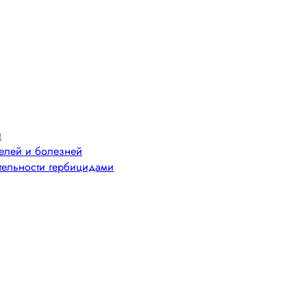
й
телей и болезней
тельности гербицидами