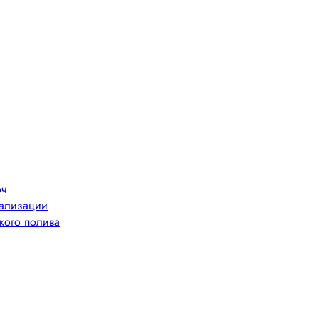
юч
нализации
кого полива