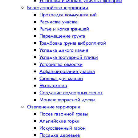
Установка и монтаж уличных фонарей
Благоустройство территории
Прокладка коммуникаций
Расчистка участка
Рытье и копка траншей
Перемещение грунта
Трамбовка грунта виброплитой
Укладка дикого камня
Укладка тротуарной плитки
Устройство отмостки
Асфальтирование участка
Стоянка для машин
Экопарковка
Создание подпорных стенок
Монтаж террасной доски
Озеленение территории
Посев газонной травы
Альпийские горки
Искусственный газон
Посадка деревьев