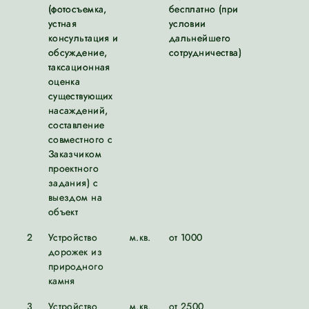
(фотосъемка,
бесплатно (при
устная
условии
консультация и
дальнейшего
обсуждение,
сотрудничества)
таксационная
оценка
существующих
насаждений,
составление
совместного с
Заказчиком
проектного
задания) с
выездом на
объект
2
Устройство
м.кв.
от 1000
дорожек из
природного
камня
3
Устройство
м.кв.
от 2500