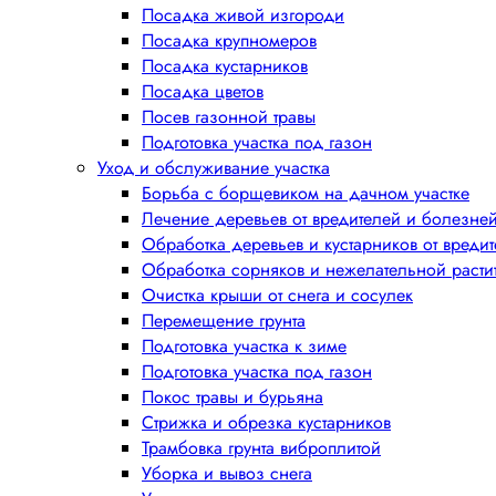
Посадка живой изгороди
Посадка крупномеров
Посадка кустарников
Посадка цветов
Посев газонной травы
Подготовка участка под газон
Уход и обслуживание участка
Борьба с борщевиком на дачном участке
Лечение деревьев от вредителей и болезне
Обработка деревьев и кустарников от вреди
Обработка сорняков и нежелательной расти
Очистка крыши от снега и сосулек
Перемещение грунта
Подготовка участка к зиме
Подготовка участка под газон
Покос травы и бурьяна
Стрижка и обрезка кустарников
Трамбовка грунта виброплитой
Уборка и вывоз снега