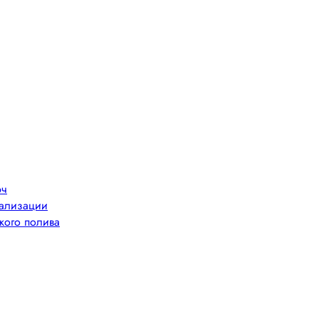
юч
нализации
кого полива