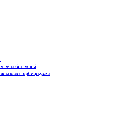
й
телей и болезней
тельности гербицидами