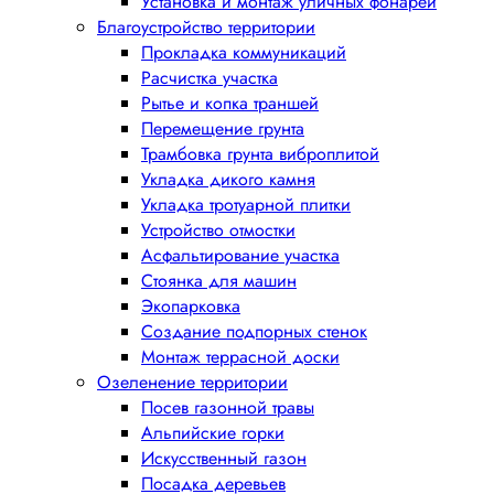
Установка и монтаж уличных фонарей
Благоустройство территории
Прокладка коммуникаций
Расчистка участка
Рытье и копка траншей
Перемещение грунта
Трамбовка грунта виброплитой
Укладка дикого камня
Укладка тротуарной плитки
Устройство отмостки
Асфальтирование участка
Стоянка для машин
Экопарковка
Создание подпорных стенок
Монтаж террасной доски
Озеленение территории
Посев газонной травы
Альпийские горки
Искусственный газон
Посадка деревьев