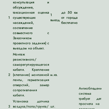
консультация и
обсуждение,
таксационная оценка
до 50 км
1
1
существующих
от города
выезд
насаждений,
бесплатно
составление
совместного с
Заказчиком
проектного задания) с
выездом на объект.
Монтаж
резистивного/
саморегулирующегося
кабеля. Крепление
2
(клепание) монтажной
м.кв.
ленты, герметизация
отверстий, замер
Антиобледенитель
сопротивления
система кр
кабеля.
требует детальн
Установка датчика
просчета на объе
3
воздуха/пола/грунта/
шт.
заказчика.