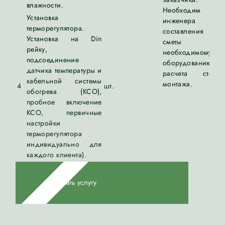
влажности.
Необходим вы
Установка
инженера д
терморегулятора.
составления точ
Установка на Din
сметы 
рейку,
необходимому
подсоединение
оборудовани
датчика температуры и
расчета стоимо
кабельной системы
монтажа.
4
шт.
обогрева (КСО),
пробное включение
КСО, первичные
настройки
терморегулятора
индивидуально для
каждого клиента).
Заказать услугу