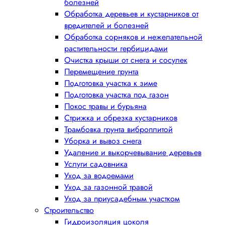
болезней
Обработка деревьев и кустарников от
вредителей и болезней
Обработка сорняков и нежелательной
растительности гербицидами
Очистка крыши от снега и сосулек
Перемещение грунта
Подготовка участка к зиме
Подготовка участка под газон
Покос травы и бурьяна
Стрижка и обрезка кустарников
Трамбовка грунта виброплитой
Уборка и вывоз снега
Удаление и выкорчевывание деревьев
Услуги садовника
Уход за водоемами
Уход за газонной травой
Уход за приусадебным участком
Строительство
Гидроизоляция цоколя