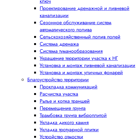
ключ
Проектирование дренажной и ливневой
канализации
Сезонное обслуживание систем
автоматического полива
Сельскохозяйственный полив полей
Система дренажа
Система туманообразования
Украшение территории участка к НГ
Установка и монтаж ливневой канализации
Установка и монтаж уличных фонарей
Благоустройство территории
Прокладка коммуникаций
Расчистка участка
Рытье и копка траншей
Перемещение грунта
Трамбовка грунта виброплитой
Укладка дикого камня
Укладка тротуарной плитки
Устройство отмостки