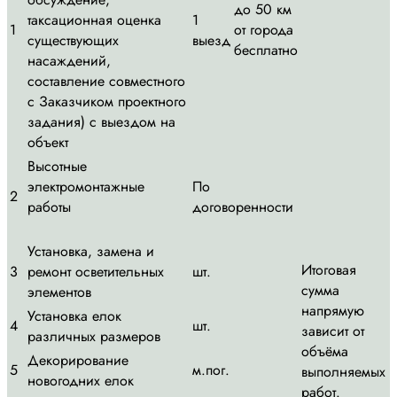
до 50 км
таксационная оценка
1
1
от города
существующих
выезд
бесплатно
насаждений,
составление совместного
с Заказчиком проектного
задания) с выездом на
объект
Высотные
электромонтажные
По
2
работы
договоренности
Установка, замена и
Итоговая
3
ремонт осветительных
шт.
сумма
элементов
напрямую
Установка елок
4
шт.
зависит от
различных размеров
объёма
Декорирование
5
м.пог.
выполняемых
новогодних елок
работ.